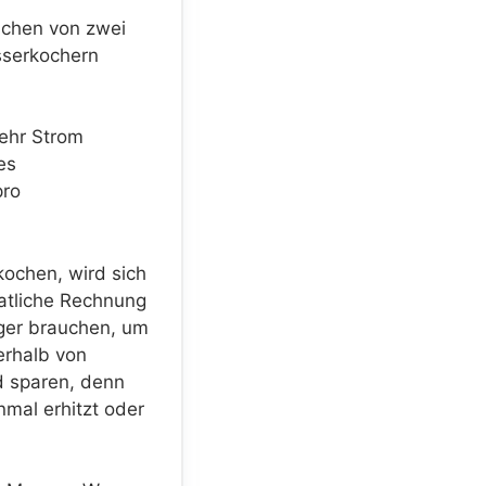
ichen von zwei
sserkochern
mehr Strom
es
pro
ochen, wird sich
natliche Rechnung
ger brauchen, um
erhalb von
d sparen, denn
nmal erhitzt oder