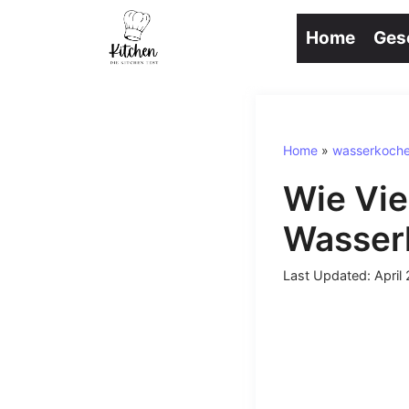
Zum
Inhalt
Home
Ges
springen
Home
»
wasserkoche
Wie Vie
Wasser
April